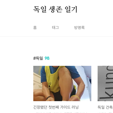
본문 바로가기
독일 생존 일기
홈
태그
방명록
독일
98
긴장됐던 첫번째 가이드 러닝
독일 건축