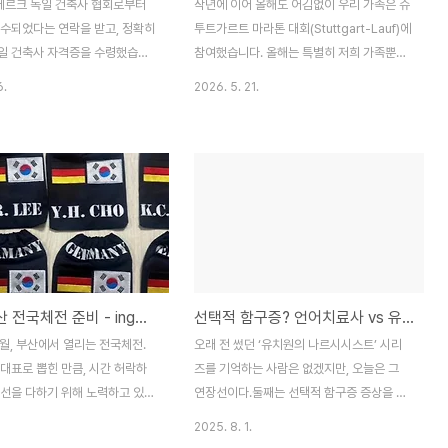
르크 독일 건축사 협회로부터
작년에 이어 올해도 어김없이 우리 가족은 슈
접수되었다는 연락을 받고, 정확히
투트가르트 마라톤 대회(Stuttgart-Lauf)에
독일 건축사 자격증을 수령했습니
참여했습니다. 올해는 특별히 저희 가족뿐만
때 적어도 6주는 걸릴 것이라고
아니라, STT 러닝 크루원분들도 함께해 주
6.
2026. 5. 21.
주만에 처리가 되었습니다. 협회에
셔서 훨씬 더 뜻깊고 든든한 대회가 되었습니
 이것 저것 증명하고 따지고 다
다. 슈투트가르트 마라톤은 이 지역에서 가장
하고 또 다시 증명하는 시간이 야
큰 축제 중 하나인데요. 올해도 무려 18,000
오래걸렸는데, 돈 내야하는 협회
명이 넘는 러너들이 참가해 칸슈타트(Bad
서가 함께 딸려오니 참으로 빨리
Cannstatt) 일대를 뜨겁게 달궜습니다.저희
.차라리 다른 연방주에서 일을 했
가족은 막내부터 저까지, 저마다의 목표를 가
게 오래 걸리지도 않았을텐데 BW
지고 출발선에 섰습니다.🏃‍♂️ 막내 신아의 홀
는 보수적인데다가, 콧대가 너무
로서기 (650m)올해 우리 집 막내 신아는 엄
처럼 한국 학위만 가지고 있고,
마, 아빠 손을 잡지 않고 친구와 함께 출발선
 전국체전 준비 - ing...
선택적 함구증? 언어치료사 vs 유치원선생
를 딸 계획이 있다면 BW주에서
에 섰습니다. 650m가 아이에게는 결코 짧지
 피하는게 어쩌면 시간과 노력을
않은 거리일 텐데, 쉬지 않고 씩씩하게 완주
0월, 부산에서 열리는 전국체전.
오래 전 썼던 ‘유치원의 나르시시스트’ 시리
도 모르겠네요.그럼에도 불구하
해 냈어요.중간에 한번 쿵 넘..
대표로 뽑힌 만큼, 시간 허락하
즈를 기억하는 사람은 없겠지만, 오늘은 그
시작은 늘 기..
최선을 다하기 위해 노력하고 있
연장선이다.둘째는 선택적 함구증 증상을 보
 후보든, ‘독일팀 대표’라는 타이
인다. 처음 보는 사람 앞에선 입 꾹 다물고, 분
2025. 8. 1.
무게는 정말 무겁고 부담스럽다.
위기가 낯설거나 불편하면 입을 더 꾹 다문