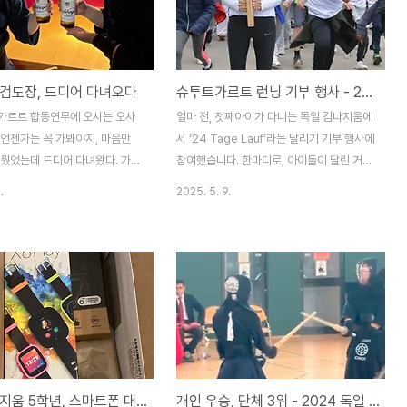
이 실제로 사용되고 있는걸로 알고있다. 건축
주 입장에서 이는 프로젝트 초기 단계에서 시
간과 인력, 그리고 금액을 크게 절약할 수 있
는 기술이다. 한편으로는 건축사가 하는 업무
검도장, 드디어 다녀오다
슈투트가르트 런닝 기부 행사 - 24 Tage Lauf
의 일부를 AI에게 내어준 것기도 할 것이다.
독일은 아직 그런 수준까지는 아니다. 적어도
가르트 합동연무에 오시는 오사
얼마 전, 첫째아이가 다니는 독일 김나지움에
내가 경험한 실무수준에서 AI는 수백 개의 이
 언젠가는 꼭 가봐야지, 마음만
서 ‘24 Tage Lauf’라는 달리기 기부 행사에
미지를 ..
미뤘었는데 드디어 다녀왔다. 가야
참여했습니다. 한마디로, 아이들이 달린 거리
하면서도 일도 그렇고, 애들도 그
만큼 기부금을 모으는 아주 의미 있는 행사였
.
2025. 5. 9.
가 핑계가 생겨서 차일피일 미뤘
어요. 모아진 기부금은 여러 아동 단체로 돌
 마음먹고 다녀오니까, 왜 이제야
아간다고 해요. 아이가 이 행사에 참가한다는
다른 도시까지 검도하러 다니는 게
말을 들었을 때, 저는 기쁘기도 하고 궁금하
으로는 부담인데 칼스루헤는 슈
기도 했습니다.아이가 얼마나 달릴 수 있을
서 차 타고 한 시간 정도면 가니
까? 과연 끝까지 해낼 수 있을까?부활절 방학
 무리는 아닌 것 같다. 물론 짬 내
의 특별한 달리기 훈련사실 부활절 방학 2주
 쉽진 않지만, 그래도 교검하면
동안, 첫째와 저는 거의 매일 함께 달렸습니
사람들 만나고, 몸으로 부딪히는
다. 동네 숲길이나 학교 운동장 근처를 천천
한텐 참 좋게 느껴진다.도장 분
히 뛰며 숨 고르기도 하고, "힘들어도 끝까지
독일 김나지움 5학년, 스마트폰 대신 스마트워치를 선택한 이유
개인 우승, 단체 3위 - 2024 독일 Lich 검도 대회 후기
았다. 낯선 곳에 처음 가면 어색
한 바퀴는 돌자"며 서로 응원하며 땀을 흘렸