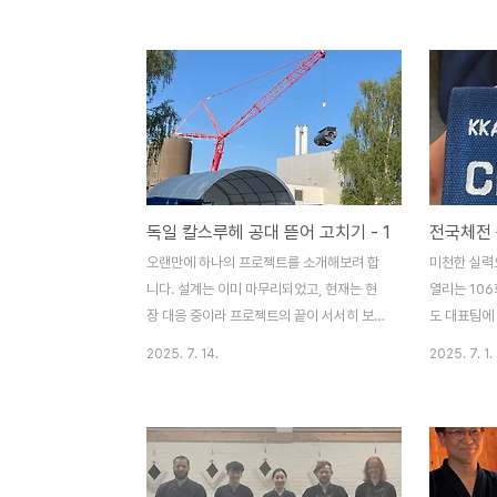
이따금 달리기를 하곤 했다. 하지만 내가 점
경기에 착용
점 개인 일정으로 바빠지면서 함께 달릴 수
니... 그 
있는 시간도 자연스레 줄었다. 그래서 생각한
뛰어나서 대
게 새벽 달리기였다. 아침이 되기 전의 한 시
했을까? 나
간, 세상도 조용하고, 누구의 방해도 받지 않
기에, 오히
는 그 시간이라면 비로소 둘이 온전히 함께
다가오는 것 
있을 수 있을 것 같았다.처음엔 순전히 내 생
geben! 
각이었다. 달리기를 통해 ‘노력하면 변한
주말에는 프
독일 칼스루헤 공대 뜯어 고치기 - 1
전국체전 
다’는 걸 알려주고 싶었다. 그게 말로는 잘 전
찾아 특별 
달되지 않으니까, 같이 뛰면서 몸으로 느끼게
많이 올라왔
오랜만에 하나의 프로젝트를 소개해보려 합
미천한 실력
하자고. 그래서 “새벽에 한번 같이 나가볼
멀다. 기본
니다. 설계는 이미 마무리되었고, 현재는 현
열리는 10
래?..
향으로 연습해
장 대응 중이라 프로젝트의 끝이 서서히 보이
도 대표팀에
고 있는 시점입니다. 이번 건물은... 뭐랄까,
원과 와이프의
2025. 7. 14.
2025. 7. 1.
미적 감흥도 없고 철학적 메시지도 없으며,
회이니 만큼.
영혼을 불어넣을 틈도 주지 않는, 지극히 기
독일 대표팀
능적인 ‘산업시설’입니다. 그러니 “디자인”
이야기는 과감히 생략하도록 하겠습니다. 이
개보수 프로젝트에서 건축가의 미션은 단 하