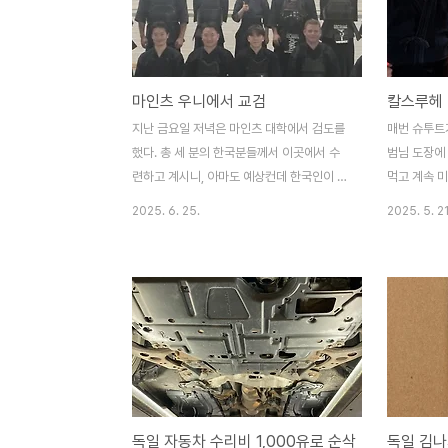
나였죠.“겨울이 오기 전에 오래된
Kessel(보일러)을 바꿔라!”말 그대로였습니
다.프로젝트 개요이 건물은 독일 칼스루헤 공
대(KIT) Nord 캠퍼스의 난방을 책임지고 있
마인츠 우니에서 교검
칼스루헤 
는 보일러 건물입니다. 내부에는 개당 무게만
10톤이 넘는 보일러(Kessel)가 세 개나 자
지난 금요일 저녁은 마인츠 대학에서 검도를
매번 슈투트
리잡고 있었고, 이 중 두 대가 은퇴를 앞두고
했다. 총 세 분의 한국분들께서 이곳에서 수
범님 도장에
있었습니다. ..
련하고 계시니, 아마도 예상컨데 한국인이 가
먹고 계속 
장 많은 도장이 바로 이곳이 아닐까 싶다.간
지, 가야지 
2025. 6. 25.
2025. 5. 21
단히 준비운동을 하고, 바로 호구 착용 후 자
렇고, 늘 뭔
유연습(지계고)가 진행되었다. 이 시간은 참
었는데 막상
긴장된다. 특히 김사범님, 조사범님과 하는
갔나 싶다.
운동이라면 더 그렇다. 지금까지 슈투트가르
사실 시간적
트에서 어떻게 훈련을 해왔는지, 어떤 점을
투트가르트에
고쳐야 하는지 등을 검사받는 기분이라 재밌
까 그렇게 큰
기도 하지만, 더 긴장이 되기도 한다.운동 후
는 게 여전히
과제로 받은 것은 거리가 되면 안맞으려고 하
서 새로운 
기 보다는 맞더라도 과감히 뛰어들어가는 연
그 느낌이 나
독일 자동차 수리비 1,000유로 순삭
습을 해야 한다는 것, 내 거리를 찾기 위해서
위기도 참 좋