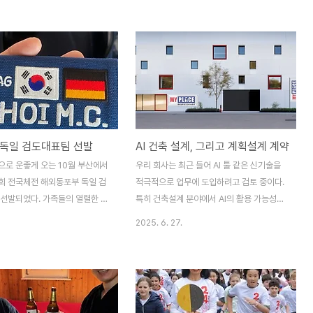
하고 뛸 국기달린 명패가 나오
다. 반대로, 자기가 편하다고 느끼는 사람 앞
무게가 더 느껴진다.만약 실력적으로
에선 신나게 말한다. 문제는 유치원이 이걸
표가 됐다면 그 무게가 조금은 덜
‘말 안 하려는 아이’로 본다는 거다. 우리는
는 스스로 많이 부족하다고 느끼
‘말 못 하게 만드는 분위기’가 문제라고 생각
려 대표라는 타이틀이 더 무겁게
하는데, 그쪽은 ‘애가 애초에 소통할 마음이
같다. 그래서 지금은 좀 더 Gas
없음’이라고 결론을 내려놨다. 아주 단정적으
박차를 가해야 하는 시점이다.지난
로.심지어 이런 말도 했다.“저희는 다 해봤어
랑크푸르트 도장의 조사범님을
요. 근데 아이가 책상 밑에 들어가 있거나, 말
독일 검도대표팀 선발
AI 건축 설계, 그리고 계획설계 계약
훈련을 받았다. 예전보다 체력이
을 안 해요.”무슨 ‘다’를 해봤는지 모르겠지
다고 느꼈지만, 여전히 갈 길은
만, 참 편한 결론이다. 친구들과도 신나게 말
으로 운좋게 오는 10월 부산에서
우리 회사는 최근 들어 AI 툴 같은 신기술을
적인 머리치기부터 앞으로 어떤 방
만 잘하는구만.유치원의 사회성 부족인것 같
6회 전국체전 해외동포부 독일 검
적극적으로 업무에 도입하려고 검토 중이다.
야..
다는 ..
 선발되었다. 가족들의 열렬한 지
특히 건축설계 분야에서 AI의 활용 가능성은
 희생 없이 참가할 수 없는 대
무궁무진하다. 그런데 한국과 독일을 비교해
2025. 6. 27.
.. 정말 최선을 다해 해보려 한다.
보면, 솔직히 독일은 아직 한참 뒤처져 있다
 화이팅!
는 느낌을 지울 수 없다. 한국에서는 이미 몇
년 전부터 주소만 입력하면 해당 부지의 법규
를 자동으로 검토해주고, 최적화된 3차원 체
적, 면적, 비용 산출까지 가능한 AI 프로그램