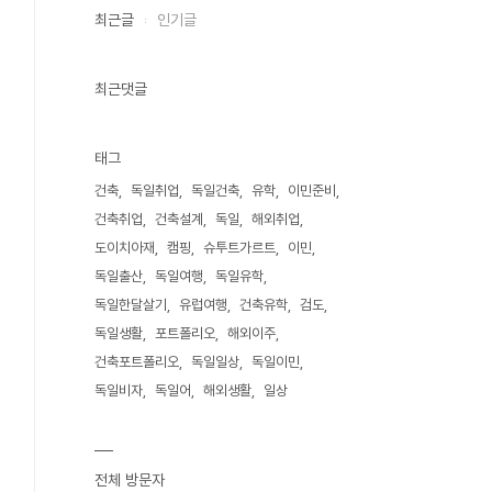
최근글
인기글
최근댓글
태그
건축
독일취업
독일건축
유학
이민준비
건축취업
건축설계
독일
해외취업
도이치아재
캠핑
슈투트가르트
이민
독일출산
독일여행
독일유학
독일한달살기
유럽여행
건축유학
검도
독일생활
포트폴리오
해외이주
건축포트폴리오
독일일상
독일이민
독일비자
독일어
해외생활
일상
전체 방문자