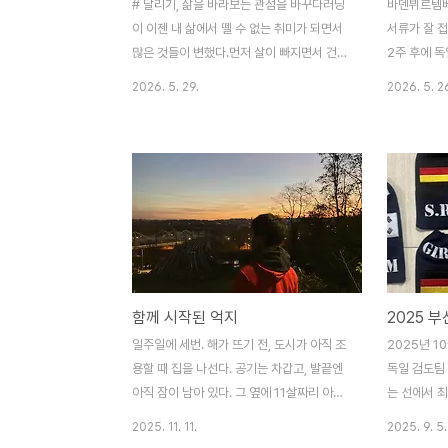
# 달리기, 삶을 바라보는 관점을 바꾸다러닝
바덴뷔르템베
이 이젠 내 삶에서 뗄 수 없는 취미가 되면서
서류가 잘 
많은 것들이 변했다.먼저 살이 빠지면서 건강
2주 후에 
이 좋아지기 시작했고, 체력도 자연스레 따라
다. 접수할 
2026. 5. 29.
2026. 5. 2
왔다. 체력이 좋아지니 매 순간을 더 적극적
했는데, 2
으로 살아가려는 의욕이 솟았고, 삶에 긍정적
등록할때까지
인 결과들이 하나둘 나타나기 시작했다. 자존
시 이의제기
감과 자신감도 한층 업그레이드되었다.내가
속하게 참 
못 가진 것에 집착하기보다 가진 것에 감사하
연회비 계산
는 마음이 생기면서, 어릴 때부터 어머니께서
처리 됩니다
말씀하셨던 "매사에 감사해라"라는 말을 비
으면, 이렇
로소 진심으로 이해하게 되었다. 삶을 바라보
건축사 협회
는 관점이 바뀐 것, 이 모든 게 러닝 덕분이었
높았어요. 저
함께 시작된 억지
2025 부산
다.# 당연한 것이 당연하지 않다어느 순간부
독일 건축사
터 문득 이런 생각이 들었다. '달리고 싶어도
일하시는 걸
일주일에 세번. 해가 뜨기 전, 도시가 아직 조
2025년 1
못 달리는 사람들이 있을 텐데, 내가 이렇게
버는 일일지
용할 때 집을 나선다. 공기는 차갑고, 발끝엔
독일 검도팀 
달리는 것이 과..
고, 또 다른 
아직 잠이 남아 있다. 그 옆에 11살짜리 아들
는 선에서 
이 선다. 표정만 봐도 안다. 오늘은 달리기보
다. 주전이든
2025. 11. 11.
2025. 9. 5.
다는 이불 속이 더 좋은 날이다.아들과 나는
틀이 주는 