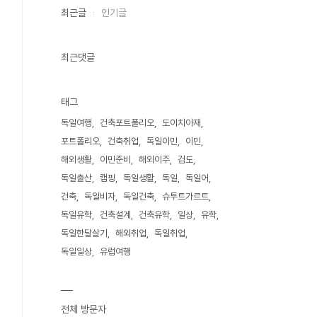
최근글
인기글
최근댓글
태그
독일여행
건축포트폴리오
도이치아재
포트폴리오
건축취업
독일이민
이민
6KJFAl0_OKuHwWEoiyfQ
해외생활
이민준비
해외이주
검도
독일출산
캠핑
독일생활
독일
독일어
건축
독일비자
독일건축
슈투트가르트
독일유학
건축설계
건축유학
일상
유학
독일한달살기
해외취업
독일취업
독일일상
유럽여행
전체 방문자