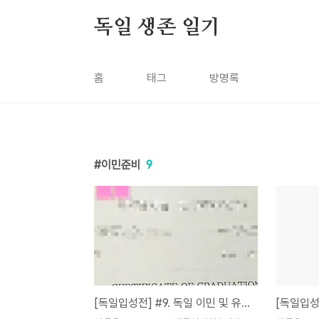
본문 바로가기
독일 생존 일기
홈
태그
방명록
이민준비
9
[독일입성전] #9. 독일 이민 및 유학 서류 준비(1편, 서류 발급받기)