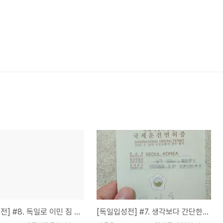
[독일입성전] #8. 독일로 이민 짐 보내기 (우체국 선편 택배)
[독일입성전] #7. 생각보다 간단한 국제 운전면허증 발급!