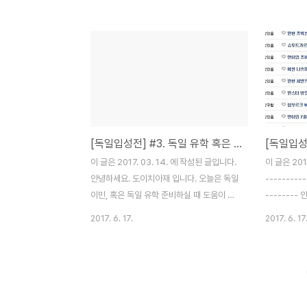
저희가 고른 시골마을은 하노버와 함부르크
극히 주관적
사이에 있는 Munster(문스터)라는 곳입니
님들께서도 "
다. (뮌스터가 아니고 문스터...) 이곳의 자연
런 결정으로 
속에 파묻혀 한 달 동안 근처 도시들을 둘러
주시면 될 것
볼 계획이에요. 7월이면 독일 남부의 생활이
정하신 분들
시작되니, 북부에서도 살아보자! 1. AIRBNB
중 하나로 
로 숙소 예약 에어 비앤비를 통해 집 전체를
이 도시를 
한 달 동안 빌렸습니다. - 한 달간 빌리면, 숙
다. * 우리
[독일입성전] #3. 독일 유학 혹은 이민에 도움이 되는 블로그들(2020년 7월 30일 2차 업데이트)
박료 할인이 되는 집들이 많이 있습니다.(28
동차 X, 대
박 이상) - 많게는 전체 숙박료의 60%까지
할 수 있는 
이 글은 2017. 03. 14. 에 작성된 글입니다.
이 글은 201
할인해줍니다. 마음에 ..
에서 할 수 있
안녕하세요. 도이치아재 입니다. 오늘은 독일
----------
이민, 혹은 독일 유학 준비하실 때 도움이 되
-------
는 블로그들을 공유 차원에서 써보고자 합니
가장 어려운
2017. 6. 17.
2017. 6. 17
다. 저는 블로그를 시작한 지 얼마 되지 않았
수있는 한.국
지만... 아래 블로그들을 통해, 1. 막연히 무엇
글이에요. 
을 해야 할지. 2. 무엇부터, 어디서 부서 알아
블로거분들이
봐야 하는지. 3. 우리의 상황에 맞는 준비는
국에서 구하
무엇이 있는지. 지표가 되는 블로그들입니다.
아직 한국지