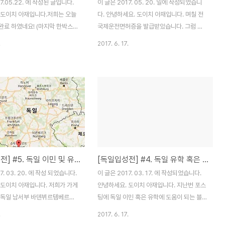
7.05.22. 에 작성된 글입니다.
이 글은 2017. 05. 20. 일에 작성되었습니
 도이치 아재입니다.저희는 오늘
다. 안녕하세요. 도이치 아재입니다. 며칠 전
완료 하였네요! (마지막 한박스가
국제운전면허증을 발급받았습니다. 그럼 국
...) 학생때부터 짐싸고 보내
제 운전면허증 발급방법을 알아보죠! * 사전
.
2017. 6. 17.
들을 많이 해봐서 익숙해졌지만,
준비물 여권 여권사진 신분증 수수료 8,500
 부치네요! 오늘은 선편으로 짐보
원 * 추가 정보 유효기간 1년 위 준비물을 다
 포스팅입니다. * 전제한국에서
챙기셨으면, 가까운 운전면허시험장이나 경
선편택배(우체국)를 기준으로 작성
찰서에 찾아갑니다. (파출소는 안됩니다. 가
 * 업체선정눈을 씻고 찾아봐도
까운 경찰서에서 국제운전면허 발급을 해주
장 저렴한다. 해외에 직장을 구해
는지 꼭 확인하시고 방문하세요!) 아래 링크
이사지원을 해주기에 금전적인 문
를 클릭하여 취급 경찰서를 확인!
,우리처럼 그냥 맨땅에 헤딩이면
https://www.police.go.kr/ 저는 와이프
가지 돈이 문제다. 우리처럼 맨땅
운전면허증 재발급도 할 겸, 운전면허 시험장
[독일입성전] #5. 독일 이민 및 유학할 도시 선정 기준
[독일입성전] #4. 독일 유학 혹은 이민에 도움이 되는 영상들
 우체국으로 보내시길 추천한다.
에서 발급받았습니다. (운전 전문학원 X) 위
신청서를 작성하시고 제출하시면, 당일 바로
7. 03. 20. 에 작성 되었습니다.
이 글은 2017. 03. 17. 에 작성되었습니다.
.epost.go.kr/front.EmsDeliveryDelivery071...
발급됩니다. 이상 국제운전면허증 발급방법
 도이치 아재입니다. 저희가 가게
안녕하세요. 도이치 아재입니다. 지난번 포스
에 대해 ..
 독일 남서부 바덴뷔르템베르크
팅에 독일 이민 혹은 유학에 도움이 되는 블
슈투트가르트입니다. 이 도시로 선
로그들을 포스팅을 했는데요, 저 포스팅으로
.
2017. 6. 17.
 대해 써내려가보고자 합니다. 지
조금은 많은 분들이 찾아주시고 계시네요. 그