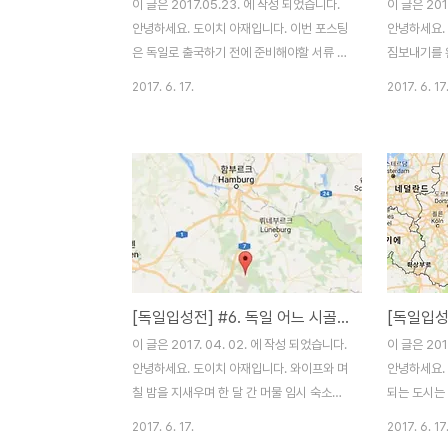
이 글은 2017.05.23. 에 작성 되었습니다.
이 글은 201
안녕하세요. 도이치 아재입니다. 이번 포스팅
안녕하세요.
은 독일로 출국하기 전에 준비해야할 서류 챙
짐보내기를 
기기에 대하여 써내려가 보고자 합니다. 독일
남아있긴하지만
2017. 6. 17.
2017. 6. 17
은 서류로 움직이는 나라라고 할 만큼 중요한
고 하는 것
것이 바로 서류 준비인데요. 한국과는 다른
그래도 힘에
서류 문화로 처음엔 많이 헷갈리더군요. 베를
내기에 대한
린 리포트에도 올려보고, 여러 블로그를 돌아
독일 국제 
다니며 공부해보니 이제야 이해가 된 것 같습
되었습니다.
니다. 짧고 이해하기 쉽게 풀어내야 할 텐데...
우체국이 가
포스팅 시작도 전에 걱정이 앞서네요. 그럼
서 간다면 
한번 써 내려가 보겠습니다. * 전제 이 포스팅
제가 없지만
은 가족이 함께 출국할 경우를 중심으로 서술
처음부터 끝
[독일입성전] #6. 독일 어느 시골에서 한 달 살기
하였습니다. 혼자가시는 분들은 가족관련 서
에 헤딩이면
류들을 제외하고 이해하시면 되겠습니다. 저
* 가격표
이 글은 2017. 04. 02. 에 작성 되었습니다.
이 글은 201
희 부부는 클리어 파일 하나를 장만하여 택을
http://ems
안녕하세요. 도이치 아재입니다. 와이프와 며
안녕하세요.
붙어놓았..
칠 밤을 지새우며 한 달 간 머물 임시 숙소를
되는 도시는
구했습니다. 한국에서는 들어본 적도 없는 독
에 위치한 
2017. 6. 17.
2017. 6. 17
일 북부 시골마을에 한 달 간 살기로 했어요.
정한 이유에