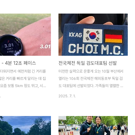
를 하곤 했다. 하지만 내가 점
경기에 착용하고 뛸 국기달린 명패가 나오
정으로 바빠지면서 함께 달릴 수
니... 그 무게가 더 느껴진다.만약 실력적으로
 자연스레 줄었다. 그래서 생각한
뛰어나서 대표가 됐다면 그 무게가 조금은 덜
기였다. 아침이 되기 전의 한 시
했을까? 나는 스스로 많이 부족하다고 느끼
조용하고, 누구의 방해도 받지 않
기에, 오히려 대표라는 타이틀이 더 무겁게
이라면 비로소 둘이 온전히 함께
다가오는 것 같다. 그래서 지금은 좀 더 Gas
 것 같았다.처음엔 순전히 내 생
geben! 박차를 가해야 하는 시점이다.지난
달리기를 통해 ‘노력하면 변한
주말에는 프랑크푸르트 도장의 조사범님을
 - 4분 12초 페이스
전국체전 독일 검도대표팀 선발
려주고 싶었다. 그게 말로는 잘 전
찾아 특별 훈련을 받았다. 예전보다 체력이
니까, 같이 뛰면서 몸으로 느끼게
많이 올라왔다고 느꼈지만, 여전히 갈 길은
 더워지면서 예전처럼 긴 거리를
미천한 실력으로 운좋게 오는 10월 부산에서
서 “새벽에 한번 같이 나가볼
멀다. 기본적인 머리치기부터 앞으로 어떤 방
은 거리를 빠르게 달리는 데 집
열리는 106회 전국체전 해외동포부 독일 검
향으로 연습해야..
요즘 보통 5km 정도 뛰고, 시간
도 대표팀에 선발되었다. 가족들의 열렬한 지
km라도 꼭 뛰자는 마음으로 운
원과 와이프의 희생 없이 참가할 수 없는 대
.
2025. 7. 1.
 가끔 10km도 뛰지만, 그보다는
회이니 만큼... 정말 최선을 다해 해보려 한다.
 언덕 인터벌, 그리고 스피드 역
독일 대표팀 화이팅!
리는 템포런 같은 고강도 훈련을
번씩 꼭 챙기려고 한다.그 덕분
3km를 4분 10초대 페이스까지