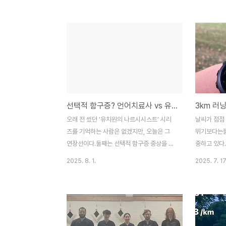
다.1. 온몸과 마음을 다했던 검도, 그리고 부산
이따금 달리기
전국체전지난 한 해, 제 마음의 중심에는 검
점 개인 일
도가 있었습니다. 진심을 다해 수련한 결과,
있는 시간도
전국체전 독일 대표팀의 일원으로 부산 전국
게 새벽 달리
체전에 출전하는 뜻깊은 기회를 얻었습니다.
간, 세상도 
국내에서 가장 큰 무대인 만큼 긴장도 컸습니
는 그 시간
다. 첫판부터 강력한 우승 후보인 호주팀을
있을 수 있을
만나 치열한 접전을 벌였으나, 아쉽게도 1포
각이었다. 
선택적 함구증? 언어치료사 vs 유치원선생
3km 러닝
인트 차로 패하며 입상의 문턱에서 멈춰야 했
다’는 걸 알
습니다. 패배가 결정된 순간 눈물이 핑 돌더
달되지 않으
오래 전 썼던 ‘유치원의 나르시시스트’ 시리
날씨가 점점
군요. 팀이 졌다는 사실보다, 지난 시간 팀원
하자고. 그래
즈를 기억하는 사람은 없겠지만, 오늘은 그
뛰기보다는짧
들과 함께 고..
래?..
연장선이다.둘째는 선택적 함구증 증상을 보
중하고 있다.
인다. 처음 보는 사람 앞에선 입 꾹 다물고, 분
이 없으면 3
2025. 8. 1.
2025. 7. 17
위기가 낯설거나 불편하면 입을 더 꾹 다문
동하고 있다.
다. 반대로, 자기가 편하다고 느끼는 사람 앞
트랙 인터벌,
에선 신나게 말한다. 문제는 유치원이 이걸
치를 끌어올
‘말 안 하려는 아이’로 본다는 거다. 우리는
일주일에 두 
‘말 못 하게 만드는 분위기’가 문제라고 생각
일까? 최근 