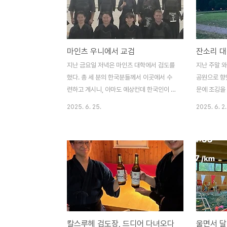
하는데, 그쪽은 ‘애가 애초에 소통할 마음이
끌어올렸다.
없음’이라고 결론을 내려놨다. 아주 단정적으
고, 2km쯤
로.심지어 이런 말도 했다.“저희는 다 해봤어
질 거라 예
요. 근데 아이가 책상 밑에 들어가 있거나, 말
유지했다. 3
마인츠 우니에서 교검
잔소리 대
을 안 해요.”무슨 ‘다’를 해봤는지 모르겠지
만, 부상 없
만, 참 편한 결론이다. 친구들과도 신나게 말
다.
지난 금요일 저녁은 마인츠 대학에서 검도를
지난 주말 
만 잘하는구만.유치원의 사회성 부족인것 같
했다. 총 세 분의 한국분들께서 이곳에서 수
공원으로 향
다는 ..
련하고 계시니, 아마도 예상컨데 한국인이 가
문에 조깅을
장 많은 도장이 바로 이곳이 아닐까 싶다.간
싶어 식사를
2025. 6. 25.
2025. 6. 2.
단히 준비운동을 하고, 바로 호구 착용 후 자
꽉찬 상태라
유연습(지계고)가 진행되었다. 이 시간은 참
아니었지만,
긴장된다. 특히 김사범님, 조사범님과 하는
답이라고 하
운동이라면 더 그렇다. 지금까지 슈투트가르
묶고 슬기와
트에서 어떻게 훈련을 해왔는지, 어떤 점을
많은 이야기를
고쳐야 하는지 등을 검사받는 기분이라 재밌
리면서 무슨
기도 하지만, 더 긴장이 되기도 한다.운동 후
지루하고 반
과제로 받은 것은 거리가 되면 안맞으려고 하
잘 견디면서 
기 보다는 맞더라도 과감히 뛰어들어가는 연
와 반대로 
칼스루헤 검도장, 드디어 다녀오다
울면서 달
습을 해야 한다는 것, 내 거리를 찾기 위해서
가 되는 성격