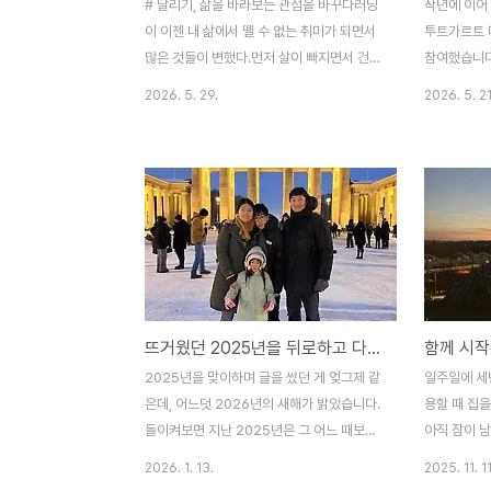
# 달리기, 삶을 바라보는 관점을 바꾸다러닝
작년에 이어
이 이젠 내 삶에서 뗄 수 없는 취미가 되면서
투트가르트 마라
많은 것들이 변했다.먼저 살이 빠지면서 건강
참여했습니다
이 좋아지기 시작했고, 체력도 자연스레 따라
아니라, ST
2026. 5. 29.
2026. 5. 21
왔다. 체력이 좋아지니 매 순간을 더 적극적
셔서 훨씬 
으로 살아가려는 의욕이 솟았고, 삶에 긍정적
다. 슈투트
인 결과들이 하나둘 나타나기 시작했다. 자존
큰 축제 중 
감과 자신감도 한층 업그레이드되었다.내가
명이 넘는 
못 가진 것에 집착하기보다 가진 것에 감사하
Cannsta
는 마음이 생기면서, 어릴 때부터 어머니께서
가족은 막내
말씀하셨던 "매사에 감사해라"라는 말을 비
지고 출발선에
로소 진심으로 이해하게 되었다. 삶을 바라보
로서기 (65
는 관점이 바뀐 것, 이 모든 게 러닝 덕분이었
마, 아빠 손
뜨거웠던 2025년을 뒤로하고 다시 'Macher'로 !
함께 시작
다.# 당연한 것이 당연하지 않다어느 순간부
에 섰습니다
터 문득 이런 생각이 들었다. '달리고 싶어도
않은 거리일 
2025년을 맞이하며 글을 썼던 게 엊그제 같
일주일에 세번
못 달리는 사람들이 있을 텐데, 내가 이렇게
해 냈어요.중
은데, 어느덧 2026년의 새해가 밝았습니다.
용할 때 집을
달리는 것이 과..
돌이켜보면 지난 2025년은 그 어느 때보다
아직 잠이 남
뜨겁게 타올랐던 한 해였습니다. 저의 2025
이 선다. 표
2026. 1. 13.
2025. 11. 11
년을 채웠던 소중한 기억들을 정리해 봅니
다는 이불 속