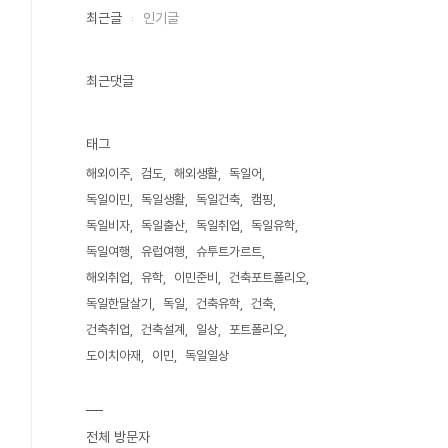
최근글
인기글
최근댓글
태그
해외이주
검도
해외생활
독일어
독일이민
독일생활
독일건축
캠핑
독일비자
독일출산
독일취업
독일유학
독일여행
유럽여행
슈투트가르트
해외취업
유학
이민준비
건축포트폴리오
독일한달살기
독일
건축유학
건축
건축취업
건축설계
일상
포트폴리오
도이치아재
이민
독일일상
전체 방문자