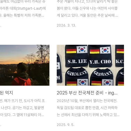
 올해도 어김없이 우리 가족은 슈
추운 겨울이 지나고, 드디어 달리기 딱 좋은
톤 대회(Stuttgart-Lauf)에
봄이 왔다. 아들 신우와 나는 여전히 사이좋
. 올해는 특별히 저희 가족뿐만
게 달리고 있다. 겨울 동안은 추운 날씨에 잠
T 러닝 크루원분들도 함께해 주
시 주춤하기도 했지만, 날씨가 풀리니 이제는
.
2026. 3. 13.
더 뜻깊고 든든한 대회가 되었습니
주 3회씩 거르지 않고 공원을 찾는다.우리 부
가르트 마라톤은 이 지역에서 가장
자의 달리기에는 나름의 체계적인 프로그램
하나인데요. 올해도 무려 18,000
이 있다.첫 번째: 3km를 숨이 헐떡일 정도의
러너들이 참가해 칸슈타트(Bad
속도로 달리기두 번째: 5km를 대화가 가능
tt) 일대를 뜨겁게 달궜습니다.저희
할 만큼 편안한 속도로 달리기세 번째:
부터 저까지, 저마다의 목표를 가
1.5km를 전력에 가까운 속도로 달리기본의
 섰습니다.🏃‍♂️ 막내 신아의 홀
아니게 템포런-롱런-인터벌의 형태가 반복
0m)올해 우리 집 막내 신아는 엄
되다 보니, 아이의 달리기 실력도 자연스레
을 잡지 않고 친구와 함께 출발선
늘고 재미도 붙인 모양이다.어제는 달리는데
된 억지
2025 부산 전국체전 준비 - ing...
. 650m가 아이에게는 결코 짧지
비가 살짝 내렸다. 아들은 비가 더 쏟아져서
텐데, 쉬지 않고 씩씩하게 완주
몸이 흠뻑 젖은 채로 달리고 싶다고 했다. 그
. 해가 뜨기 전, 도시가 아직 조
2025년 10월, 부산에서 열리는 전국체전.
간에 한번 쿵 넘..
러면 더 자유로울 것 같다는 말도 덧붙였다.
 나선다. 공기는 차갑고, 발끝엔
독일 검도팀 대표로 뽑힌 만큼, 시간 허락하
이 녀석, 어느새..
아 있다. 그 옆에 11살짜리 아들
는 선에서 최선을 다하기 위해 노력하고 있
정만 봐도 안다. 오늘은 달리기보
다. 주전이든 후보든, ‘독일팀 대표’라는 타이
.
2025. 9. 5.
이 더 좋은 날이다.아들과 나는
틀이 주는 무게는 정말 무겁고 부담스럽다.