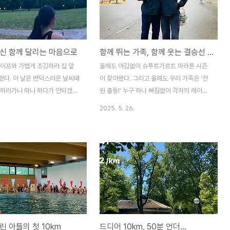
처음 1km는 400 페이스로 달렸
 가면 420이나 430 정도로 느려
상했는데, 끝까지 거의 페이스를
km 이후로는 아직 조금 버겁지
신 함께 달리는 마음으로
함께 뛰는 가족, 함께 웃는 결승선 – 슈투트가르트 마라톤 이야기
이 점점 나아지는 모습에 기분 좋
와이프와 가볍게 조깅하러 집 앞
올해도 어김없이 슈투트가르트 마라톤 시즌
했다. 이 날은 변덕스러운 날씨때
이 찾아왔다. 그리고 올해도 우리 가족은 ‘전
 하러가니 마니 하다가 안되겠다
원 출동!’ 누구 하나 빠짐없이 각자의 레이스
 거하게 하고 나왔더랬다. 속이
에 참가하며, 이 특별한 주말을 온전히 함께
2025. 5. 26.
 달리기를 하기 썩 좋은 상태는
했다.첫째의 레이스, 2.2km첫째는 작년에
 할까말까 고민될 땐 그냥 하는게
이어 2.2km 키즈런에 도전했다. 작년에는
지 않는가? 어쨌든 운동화 끈을
마라톤 전날까지 감기몸살에 시달려 완주만
 밖으로 나왔다.슬기랑 달리면서
해보자라는 생각으로 참여했었다. 이번에는
 하곤 하는데, 오늘 주제는 달
달랐다. 전날부터 유니폼을 꺼내 놓고, “내일
 생각을 하느냐였다. 나는 성격상
몇 시에 가야 해?”를 반복하며 설렘을 감추지
복되는 일을 스트레스 받지 않고
못했다. 출발선에서는 꽤 긴장한 얼굴이었지
하는 성격인데 반해, 슬기는 나
만, 막상 출발 신호가 울리자마자 믿기지 않
끊임없는 자극이 있어야 동기부여
을 만큼 빠르게 튀어나갔다.결승선에 도착했
린 아들의 첫 10km
드디어 10km, 50분 언더...
이다. 어떻게 보면 다리를 들어
을 땐 땀에 흠뻑 젖은 얼굴로 씩 웃으며 결승