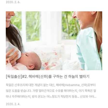
해 매달 정해진 날짜에 병원을 소개하는 설명회(?)가 열린다. 독일어로는
2020. 2. 6.
"Informationsabend" 혹은 "Infoabend" 라고 한다. 1. 출산 병원 찾기와
Informationsabend(설명회) 일정 확인하기진료를 받고 있는 산부인과에서
때가되면 출산병원 리스트를 줄때도 있다. 이 리스트에 나와있는 각 출산병원
홈페이지 - Gynäkologie und Geburtshilfe(부인과&출산보조) 탭에 들어
가서 잘 찾아보면 매달 설명회 일자가 올라와있다. 만약 진료받는 산부..
[독일출산]#2. 헤바메(산파)를 구하는 건 하늘의 별따기
독일은 산후조리에 대한 개념이 없는 대신, 헤바메(Hebamme, 산파)로부터
많은 도움을 받습니다. 가령 얼마간격으로 수유를 해야하는지, 아기 목욕은 얼
마나 자주해야하는지, 방의 온도는 어느정도가 적당한지 등등... 산모와 아이의
상태를 체크하고 조언을 해줍니다. 초보 엄마, 아빠에게 살아있는 육아 팁을 주
2020. 2. 4.