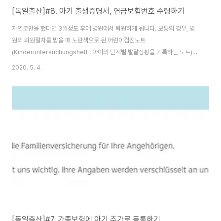
[독일출산]#8. 아기 출생증명서, 연금보험번호 수령하기
자연분만을 했다면 3일정도 후에 병원에서 퇴원하게 됩니다. 보통의 경우, 병
원의 퇴원절차를 밟을 때 노란색으로 된 어린이검진노트
(Kinderuntersuchungsheft : 아이의 단계별 발달상황을 기록하는 노트)를
수령함과 동시에, 아이의 출생증명서를 '병원'에 신청합니다. 기본적으로 발급
2020. 5. 4.
되는 부수는 킨더겔트 신청용, 엘턴겔트 신청용, 무터샤프트겔트용으로 총 3부
가 나옵니다.(이 3가지 출생증명서는 다른 목적으로 사용되어질 수 없습니다)
하지만 우리는 한국국적을 소유했으므로, 추후 아이의 여권 발급신청 시 제출
할 1부를 여분으로 추가하시는 걸 추천합니다. 독일에서 출생한 아이의 여권 발
급 신청시, 출생증명서 원본을 제출해야하기 때문입니다. 물론 향후에 출생증
명서를 재발급 받을 순 있으나, 한번 신청하..
[독일출산]#7. 가족보험에 아기 추가로 등록하기