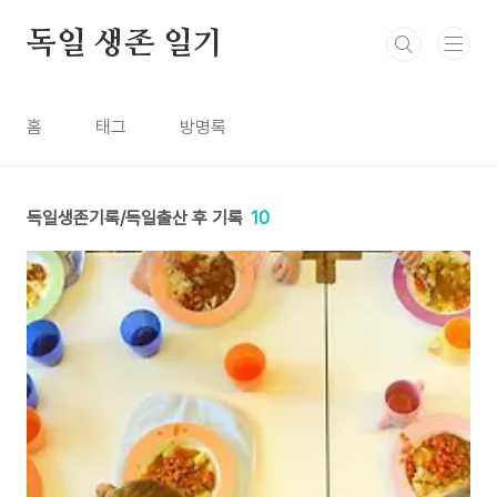
본문 바로가기
독일 생존 일기
홈
태그
방명록
독일생존기록/독일출산 후 기록
10