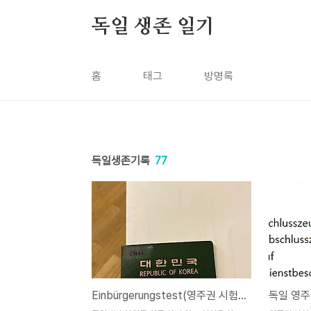
본문 바로가기
독일 생존 일기
홈
태그
방명록
독일생존기록
77
Einbürgerungstest(영주권 시험)를 보다.