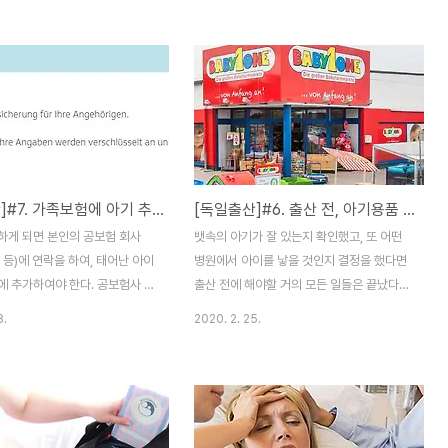
차 정기검사(TÜV)에 관한 글입
이 많은 도시에 산다치면 더욱 더 어렵습니
알아야할 것들만 질의형식으로 정리
다. 독일 부모들도 유치원 자리부족에 혀를
이 되시길 바랍니다! 01. TÜV
내두를 정도니 말해봐야 입만 아프죠. ㅠㅠ
ÜV는 Technischen
저희도 둘째가 나오자마자 집 근처 도보로 갈
ungsveriein의 약자며, 기술감
수 있는 모든 유치원에 등록신청을 해둔 상태
 번역할 수 있을 것 같습니다. 이
입니다. 그 중 한 곳은 직접 와서 부모가 등록
W(개인승용차)의 주요점검을 시
신청을 해달라고 해서 다녀왔네요. 그리고 나
으로, 자동차 운행에 있어 기술적
오는 길에 "행운을 빈다" 라는 말을 전해들었
[독일출산]#7. 가족보험에 아기 추가로 등록하기
[독일출산]#6. 출산 전, 아기용품 준비하며 모든 준비 마무리하기
는지, 안전한지 등을 법적인 기
네요 하하 ^^; 아이가 태어나면 바로 유치원
하는 곳입니다. 기준을 충족시키
대기 등록부터 하는게 진리라고 여겨질 정도
하게 되면 본인의 공보험 회사
뱃속의 아기가 잘 있는지 확인했고, 또 어떤
번호판에 스티커를 붙여주는데, 이
에요. 부모가 원하는 유치원에 들어가면 참
K 등)에 연락을 하여, 태어난 아이
병원에서 아이를 낳을 것인지 결정을 했다면
다행이겠지만, 일단 ..
에 추가하여야 한다. 공보험사 홈
출산 전에 해야할 거의 모든 일들은 끝났다고
어가서 인터넷으로 신청할 수도
보면 된다. 외국인으로서, 특히 독일어가 서
8.
2020. 2. 25.
어로 전화하는데 큰 문제가 없다면
투르다면 여기까지의 일들도 꽤나 감당하기
 등록할 수 있다. 어느 것이든
벅찰 정도의 일이 될지도 모른다. 이제 천천
보통 산모와 아이가 병원에서 퇴원
히 아기를 맞이할 준비만 철저히 하며 된다.
한달안에 U3(생후 4-5주에 받는
01. 독일의 대형 아기용품점, Babyone 독
게되니 그 전에 아이의 보험카드를
일에도 아기용품을 파는 조그만 가게들이 있