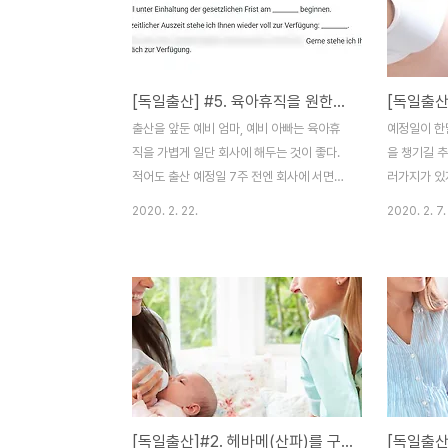
증명서는 다른 목적으로 사용되어질 수 없습
받아두는 편
니다) 하지만 우리는 한국국적을 소유했으므
검사 때, 
로, 추후 아이의 여권 발급신청 시 제출할 1부
진료를 볼 수
를 여분으로 추가하시는 걸 추천합니다. 독일
고 나서도..
[독일출산] #5. 육아휴직을 원한다면 회사에 미리 고지하기
에서 출생한 아이의 여권 발급 신청시, 출생
지 빠르면 1
증명서 원본을 제출해야하기 때문입니다. 물
리미리 해두
출산을 앞둔 예비 엄마, 예비 아빠는 육아휴
예정일이 한
론 향후에 출생증명서를 재발급 받을 순 있으
(경우에 따
직을 가볍게 일단 회사에 해두는 것이 좋다.
을 챙기길 
나, 한번 신청하..
록을 미루지말
적어도 출산 예정일 7주 전엔 회사에 서면으
러가지가 있
로 육아휴직을 한다는 일종의 신청서를 서로
테마로 나눌 
2020. 2. 22.
2020. 2. 7.
교환해야한다. 정해진 양식은 없으나, 날짜와
에 머무르며 
육아휴직 기간 등을 명기하여 회사에 제출해
생증명을 위
한다. 그러면 몇 일 뒤 서면으로 회사 측으로
명을 필요한
부터 서명이 들어가있는 확인서를 받는다. 이
등을 받지 않
렇게 상호간 합의된 내용을 서면으로 교환해
리미리 준비
야 한다. 예비 엄마의 경우, 출산예정일 6주
준비 리스트
전엔 'Mutterschutzgesetz 라는 엄마 보
니는 출산가방
호법'으로 인해 휴직을 시작할 수 있고, 월급
Klinikta
은 100% 받을 수 있다. 그 후 육아휴직, 즉
다. 실제로 
[독일출산]#2. 헤바메(산파)를 구하는 건 하늘의 별따기
Elternzeit를 시작하는 것이 일반적이다.본
필요한 것들