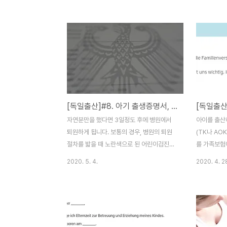
를 전공으로 하셨습니다. 졸업 후, 한국에서
할 독일 자동
대략 3년정도의 실무경험을 쌓으시고 독일로
니다. 꼭 
오셔서 어학을 B2까지 마치고, 얼마 전 독일
해놨으니 도움
슈투트가르트한 대형 사무소에 성공적으로
가 뭔가요? T
취업을 하셨어요! (혹시 오해하실까봐 적습니
Überwach
다... 전 이민 브로커가 아니고, 상담이나 조언
독협회(?)로
으로 돈을 받는 사람도 아닙니다. 제 경험이
단체는 PK
나 제 주변인들의 경험을 토대로 당사자의 큰
행하는 조직
[독일출산]#8. 아기 출생증명서, 연금보험번호 수령하기
방향만 언급해드릴뿐... 결국 모든걸 해내야
인 결함이 있
하는 것은 본인입니다.) 하늘씨와의 인연이
준으로 평가
자연분만을 했다면 3일정도 후에 병원에서
아이를 출산
깊은것인지... 제가 사는 슈투트가르트에 취
면 자동차 
퇴원하게 됩니다. 보통의 경우, 병원의 퇴원
(TK나 AO
업을 하셔서,..
는 2..
절차를 밟을 때 노란색으로 된 어린이검진노
를 가족보험
트(Kinderuntersuchungsheft : 아이의
페이지에 들
2020. 5. 4.
2020. 4. 2
단계별 발달상황을 기록하는 노트)를 수령함
있고, 독일
과 동시에, 아이의 출생증명서를 '병원'에 신
유선상으로도
청합니다. 기본적으로 발급되는 부수는 킨더
상관없다. 
겔트 신청용, 엘턴겔트 신청용, 무터샤프트겔
하고, 대략 
트용으로 총 3부가 나옵니다.(이 3가지 출생
검사)를 받