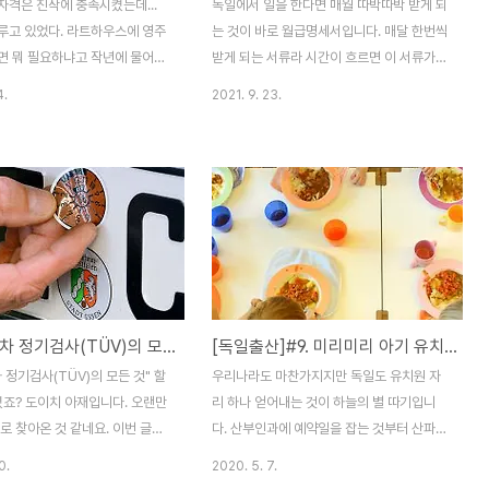
자격은 진작에 충족시켰는데...
독일에서 일을 한다면 매월 따박따박 받게 되
루고 있었다. 라트하우스에 영주
는 것이 바로 월급명세서입니다. 매달 한번씩
면 뭐 필요하냐고 작년에 물어도
받게 되는 서류라 시간이 흐르면 이 서류가
답변을 받아놓고 귀찮아서 저기 어
얼마나 중요한지 무뎌지기도 합니다. 독일은
4.
2021. 9. 23.
 묻어놨다가 이제야 꺼냈다. 문득
아직도 서류업무가 반 이상을 차지 하기때문
싶은 것이 생겨 허겁지겁 영주권
에 이 서류를 반드시 잘 보관해야합니다. 특
고 하니 진작에 좀 해두면 좋았을
히나 우리같은 외국인은 비자를 신청할 때,
이 들지만 어쩌겠노. 신청서, 언
또 향후에 연금 관련해서 일을 처리해야할
리엔티어룽쿠어스, 연금납입증
때... 반드시 필요한 것이 바로 이 서류입니다.
명서, 최근 3개월 월급명세서,
하지만 매번 월급명세서를 정리해서 보관하
 현재 보험확인서, 수수료가 필요
는 게 귀찮기도 하고, 깜빡 잊고살면 어쩌면
하고 있기 때문에 대부분의 서류
(?) 영영 사라지기도 합니다... 제가 딱 그런
보험사에서 떼기만하면 되는데 오리
경우였는데요. 귀차니즘으로 월급 명세서 정
독일 자동차 정기검사(TÜV)의 모든 것
[독일출산]#9. 미리미리 아기 유치원 등록해놓기
어스는 따로 들을 필요가 없으
리를 차일피일 미루다... 비자 신청할때가 다
erungstest나 Leben in
되서야 들춰보곤 했던 월급명세서들... 별로
 정기검사(TÜV)의 모든 것" 할
우리나라도 마찬가지지만 독일도 유치원 자
land 시험결과로 대체가 가능하다.
신경안쓰고 있었는데... 외국인청에 제출해야
셨죠? 도이치 아재입니다. 오랜만
리 하나 얻어내는 것이 하늘의 별 따기입니
할 월급 명세..
로 찾아온 것 같네요. 이번 글은
다. 산부인과에 예약일을 잡는 것부터 산파를
동차를 구매하신지 얼마되지 않
구하는 것, 아이의 유치원 자리를 배정받는
0.
2020. 5. 7.
구매 예정이시라면 꼭 알아두셔야
것까지 뭐 하나 쉬운 게 없어요. 특히나 사람