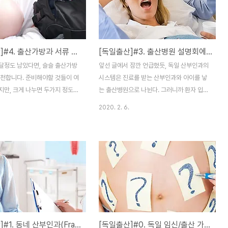
이 여러모로 편하다. 그래야 U3
지만, 많은 사람들은 Babyone이라는 대형
아이의 보험카드를 들고 병원에서
아기용품점을 방문해서 직접 보고 고르는 것
 있기 때문이다. 보험신청을 하
같다. 아무래도 한눈에 여러제품들을 비교해
. 아이의 보험카드가 도착하기까
볼 수 있다는 장점이 있다. 또 대형 판매점 답
[독일출산]#4. 출산가방과 서류 준비하기
[독일출산]#3. 출산병원 설명회에 참여해보기
주, 늦어지면 3주까지 걸리니 미
게 간간히 할인행사도 하니, 독일에 사는 예
는 편이 좋다. 그러니 아이아빠
비 부모들은 방문하길 강추드린다. 02. 아기
달정도 남았다면, 슬슬 출산가방
앞선 글에서 잠깐 언급했듯, 독일 산부인과의
라서는 엄마)는 웬만하면 보험 등
용품 물려받기, 그리고 중고 구매 이미 아이
추천합니다. 준비해야할 것들이 여
시스템은 진료를 받는 산부인과와 아이를 낳
고..
를 키워보..
지만, 크게 나누면 두가지 정도의
는 출산병원으로 나뉜다. 그러니까 환자 입장
수 있습니다. A. 와이프가 병실
에서는 두 군데의 병원을 모두 알아봐야하는
2020. 2. 6.
필요한 것들. B. 아이의 독일 출
수고를 해야한다. 출산 병원에서는 예비 부모
해 필요한 서류들 혹시나 출생증
들을 위해 매달 정해진 날짜에 병원을 소개하
 서류들 중 공증 및 아포스티유
는 설명회(?)가 열린다. 독일어로는
으셨다면 아이가 나오기 전, 미
"Informationsabend" 혹은
해두시길 바랍니다. 1. 출산가방
"Infoabend" 라고 한다. 1. 출산 병원 찾기
 아래 리스트는 인터넷에 돌아다
와 Informationsabend(설명회) 일정 확인
 리스트(Packliste
하기진료를 받고 있는 산부인과에서 때가되
sche)를 한글로 옮겨놓은 것입니
면 출산병원 리스트를 줄때도 있다. 이 리스
경험해 보니, 아래 목록 중 실제로
트에 나와있는 각 출산병원 홈페이지 -
[독일출산]#1. 동네 산부인과(Frauenarzt) 예약하기
[독일출산]#0. 독일 임신/출산 가이드라인!
도 있었고, 병원에서 제공하는 것
Gynäkologie und Geburtshilfe(부인과