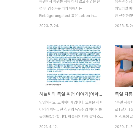
독일에서 학위를 취득 하지 않고 취업을 한
영주권 신청
경우, 영주권을 따기 위해서는
차일피일 미
Einbügerungstest 혹은 Leben in
권 신청하려
Deutschland 시험을 봐야한다. 두 시험의
봤었는데, 
2023. 7. 24.
2023. 5. 2
예상문제가 같은걸로 보아 크게 다른 시험은
디 한구석에
아닌 것고 똑같다고 봐도 될 것 같다. 몇 해 전
뭔가 해보고
까지만해도 자리가 있는 경우에는 사설학원
을 신청하려
에서도 Leben in Deutschland시험을 볼
껄 하는 생각
수 있었는데, 이제 사람이 많아져서 그런지
어증명서/오
그게 힘들어진 모양이다.
명서, 재직증
Einbügerungstest 자리를 찾는데도 쉽지
거주증명서,
않았는데 슈투트가르트는 기본 대기가 4달,
하다. 일을 
옆 동네 에슬링엔은 3달 뒤, 뵈블링엔은 5달
는 회사, 
하늘씨의 독일 취업 이야기(어학부터 취업까지)
뒤에나 시험을 칠 수 있다고해서 가장 빨리
엔티어룽스쿠
시험 볼 수 있는 하이델베르크 VHS에 시험
니 Einbürg
안녕하세요. 도이치아재입니다. 오늘은 제 이
"독일 자동차
신청을 했고, 이번 주에 잘 치르고 왔다. 미리
Deutsch
야기가 아닌... 한 청년의 독일취업 이야기를
로 ! 잘지내
미리 볼껄...
Leben in..
들려드릴까 합니다. 하늘씨에 대해 짧게 소개
에 정보성 글
를 하자면, 독일로 오시기 전부터 저와 꾸준
독일에서 자
2021. 4. 12.
2020. 11. 2
히 연락을 주고받았던 분이셨고... 건축설계
으셨거나, 