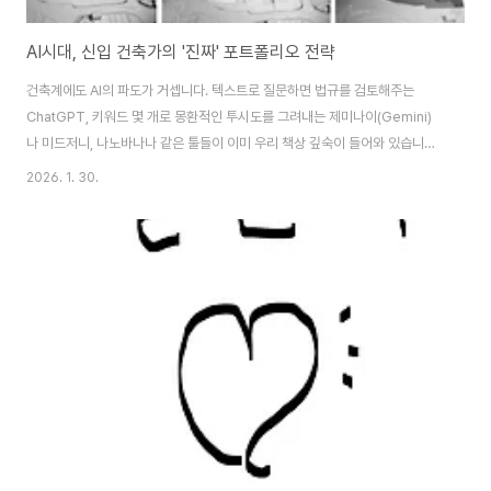
AI시대, 신입 건축가의 '진짜' 포트폴리오 전략
건축계에도 AI의 파도가 거셉니다. 텍스트로 질문하면 법규를 검토해주는
ChatGPT, 키워드 몇 개로 몽환적인 투시도를 그려내는 제미나이(Gemini)
나 미드저니, 나노바나나 같은 툴들이 이미 우리 책상 깊숙이 들어와 있습니다.
이제 건축학도들에게 "그럴싸한 결과물을 만드는 능력"은 더 이상 유효한 변별
2026. 1. 30.
력이 아닙니다. 누구나 AI라는 치트키를 써서 '개떡' 같은 아이디어도 '찰떡' 같
은 렌더링으로 포장할 수 있는 시대이기 때문입니다. 그렇다면 신입 건축가를
뽑는 소장님들의 시선은 어디로 향하게 될까요?오늘은 AI 시대에 오히려 더 빛
을 발하는, '과정의 미학'을 담은 포트폴리오 방향성에 대해 깊이 있게 이야기해
보겠습니다.1. 결과의 상향 평준화, '무엇(What)'보다 '어떻게(How)'과거의 포
트폴리..