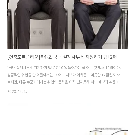
때면 표지에..
[건축포트폴리오]#4-2. 국내 설계사무소 지원하기 팁! 2편
"국내 설계사무소 지원하기 팁! 2편" 00. 들어가는 글 어느 덧 벌써 12월이다.
성공적인 취업을 한 이들에게는 그 어느 때보다 여유롭고 따듯한 12월일지 모
르지만, 다른 누군가에게는 취업의 문턱을 아직 넘지못해 어느 때보다 추운 12
월일 것이다. 시기 상... 지금 12월에 취업 팁에 대한 글을 쓴다는 게 다소 늦은
2020. 12. 4.
감이 있지만, 그래도 아직 취업을 하지 못한 분들과 내년에 메이저 설계사무소
에 취업을 꿈꾸는 분들에게 조금이나마 도움이 되었으면 하는 바램이다. 01. 적
당한 긴장감과 자신감, 그리고 경청하는 자세. 면접을 앞 둔 시점에서는 '적당한
자신감과 긴장감'을 가져야 한다. 포트폴리오 평가를 포함한 1차 서류심사를 통
과했다면, 합격할 수 있는 잠재적 가능성이 있다라는 뜻이다. 경우에 따라서는
..