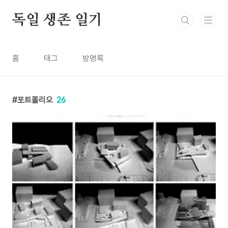
본문 바로가기
독일 생존 일기
홈
태그
방명록
포트폴리오
26