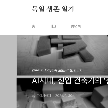
본문 바로가기
독일 생존 일기
홈
태그
방명록
건축가의 시선/건축 포트폴리오 만들기
AI시대, 신입 건축가의 
by 도이치아재
2026. 1. 30.