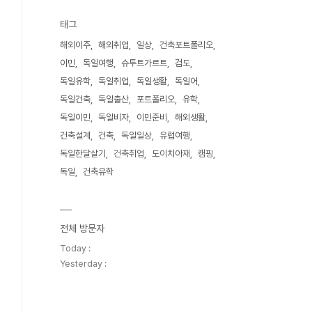
태그
해외이주
해외취업
일상
건축포트폴리오
이민
독일여행
슈투트가르트
검도
독일유학
독일취업
독일생활
독일어
독일건축
독일출산
포트폴리오
유학
독일이민
독일비자
이민준비
해외생활
건축설계
건축
독일일상
유럽여행
독일한달살기
건축취업
도이치아재
캠핑
독일
건축유학
전체 방문자
Today :
Yesterday :