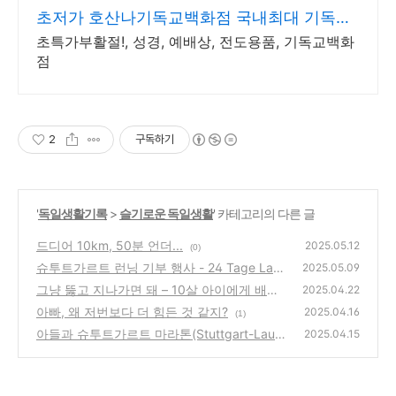
초저가 호산나기독교백화점 국내최대 기독교
전문 쇼핑몰
초특가부활절!, 성경, 예배상, 전도용품, 기독교백화
점
2
구독하기
'
독일생활기록
>
슬기로운 독일생활
' 카테고리의 다른 글
드디어 10km, 50분 언더...
2025.05.12
(0)
슈투트가르트 런닝 기부 행사 - 24 Tage Lauf
2025.05.09
그냥 뚫고 지나가면 돼 – 10살 아이에게 배운
(0)
2025.04.22
러닝 철학
아빠, 왜 저번보다 더 힘든 것 같지?
(0)
2025.04.16
(1)
아들과 슈투트가르트 마라톤(Stuttgart-Lauf)
2025.04.15
준비 !
(0)