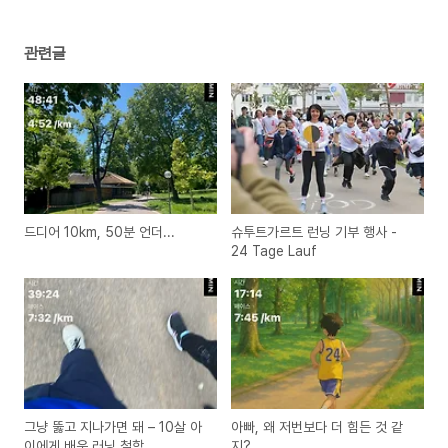
관련글
드디어 10km, 50분 언더...
슈투트가르트 런닝 기부 행사 -
24 Tage Lauf
그냥 뚫고 지나가면 돼 – 10살 아
아빠, 왜 저번보다 더 힘든 것 같
이에게 배운 러닝 철학
지?