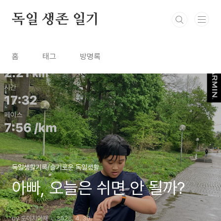
본문 바로가기
독일 생존 일기
홈
태그
방명록
독일생활기록/슬기로운 독일생활
아빠, 오늘은 쉬면 안 될까?
by 도이치아재
2025. 4. 30.