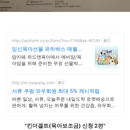
http://wizform.co.kr/form/?no=1748&sk=R7UH
광고
임신육아선물 유하박스 매월
300명 추첨
맘카페 위드앤육아에서 예비맘/육
아맘을 위해 준비한 무료 선물박스
지금 신청가능 임산부부터 육아맘
까지 누구나 신청가능
http://m.coupang.com
광고
서류 쿠팡 와우회원 최대 5% 캐시적립
바쁜 일상, 서류, 오늘주문 내일도착 로켓배송으로
편하게. 활력 넘치는 하루를 위한 건강즙, 와우회원
5% 캐시적립으로 꾸준히!
"킨더겔트(육아보조금) 신청 2편"