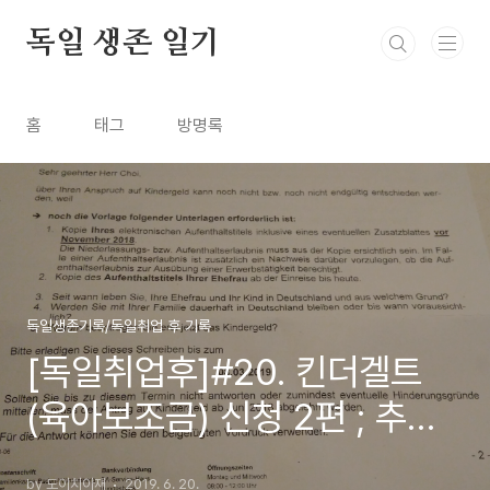
본문 바로가기
독일 생존 일기
홈
태그
방명록
독일생존기록/독일취업 후 기록
[독일취업후]#20. 킨더겔트
(육아보조금) 신청 2편 ; 추가
서류 보내기
by 도이치아재
2019. 6. 20.