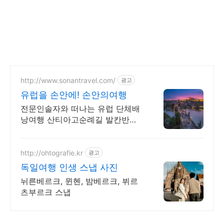
http://www.sonantravel.com/
광고
유럽을 손안에! 손안의여행
전문인솔자와 떠나는 유럽 단체배
낭여행 산티아고순례길 발칸반도
발틱북유럽 지중해여행 유럽을 손
안에! 발칸반도 북유럽 지중해 남
부유럽 동유럽 세미팩제공
http://ohtografie.kr
광고
독일여행 인생 스냅 사진
뉘른베르크, 뮌헨, 밤베르크, 뷔르
츠부르크 스냅