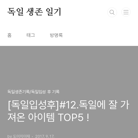
본문 바로가기
독일 생존 일기
홈
태그
방명록
독일생존기록/독일입성 후 기록
[독일입성후]#12.독일에 잘 가
져온 아이템 TOP5 !
by 도이치아재
2017. 9. 17.