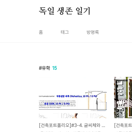
본문 바로가기
독일 생존 일기
홈
태그
방명록
유학
15
[건축포트폴리오]#3-4. 글씨체와 크기, 그리고 더 좋아보이게 만들어주는 디테일