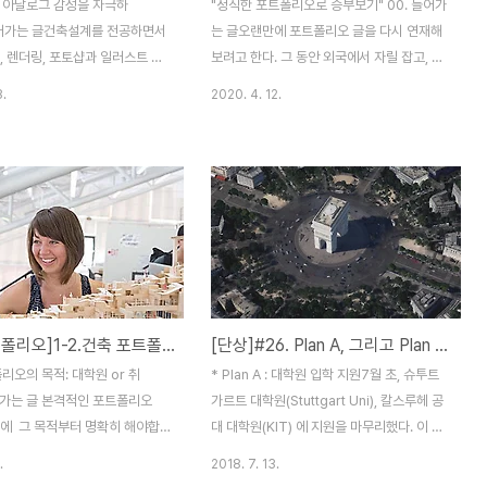
 아날로그 감성을 자극하
"정직한 포트폴리오로 승부보기" 00. 들어가
 들어가는 글건축설계를 전공하면서
는 글오랜만에 포트폴리오 글을 다시 연재해
, 렌더링, 포토샵과 일러스트 등
보려고 한다. 그 동안 외국에서 자릴 잡고, 일
디어를 이미지로 만들어내지 못
을 한다는 이유로, 또 둘째 아이의 출산과 육
8.
2020. 4. 12.
얼마나 될까? 멋진 컴퓨터 CG
아를 핑계로 차일피일 미뤄왔던 연재였다. 누
 보이는 다이어그램 등은 아마 대
군가 건축포트폴리오 관련 글을 보며 도움이
이 일정 수준 이상 해낼 수 있
되길 바래서 시작했던 연재였지만… (솔직한
갖고있다. 그래서인지 요즘 학생들
심정으로) 이렇다할 반응이 많지않아 내 옆에
품이 컴퓨터 작업으로만 한정되어
있는 현실적인 것들에 더 많은 가치를 두었었
많다. 이 디지털 이미지 홍수 속
다.그럼에도 불구하고, 몇몇 분들께서 꾸준히
 들어간 손작업은 보는 사람들로
(?) 그 다음 연재를 기다린다는 말씀을 꾸준
 느낌이 들게 할까? 오늘은 이것
히 해주셔서 오늘 다시 본격적으로 시작해보
야기 해보고자 한다. 01. 당신
고자 한다. 변명은 이쯤으로 마무리 하는 편
[건축포트폴리오]1-2.건축 포트폴리오의 목적: 대학원 or 취업
[단상]#26. Plan A, 그리고 Plan B (feat.테스트다프)
오를 보는 사람은 여러분의 윗세
이 좋을 것 같다. 오늘 제목 그대로 정직한 포
폴리오 글 가운데 가장 첫번째 글
트폴리오를 만드는 것에 이야기를 해볼까한
리오의 목적: 대학원 or 취
* Plan A : 대학원 입학 지원7월 초, 슈투트
3초, 3분, 30분, 3시간을 봐도 좋은
다. 01. 신뢰감을 주는 포트폴리오는 정직하
들어가는 글 본격적인 포트폴리오
가르트 대학원(Stuttgart Uni), 칼스루헤 공
..
다.정직한 포트..
전에 그 목적부터 명확히 해야합
대 대학원(KIT) 에 지원을 마무리했다. 이 두
어야 할 포트폴리오가 석사학위
학교만 지원했던 이유가 있었다. 첫 째, 우니
.
2018. 7. 13.
한 것인지, 취업을 위한 것인지
아시스트를 거치지 않아도 되기 때문에, 즉