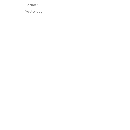
Today :
Yesterday :
livery071...
6KJFAl0_OKuHwWEoiyfQ