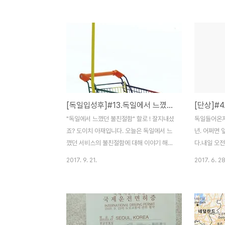
파가 명작을 알아볼 수 있었던 이유는 많은
에 따라 그 
예술작품들을 관심있게 봐왔기 때문일 것이
다. 두 번째
다. 많이 본 만큼 이 노파의 예술적인 눈은 많
적”에서는 
이 높아졌을 것이고, 무엇이 명작인지 쉽게
오와 취업 
구별했을 것이다.오늘 쓸 이야기가 바로 이것
기 해보도록 
과 관련이 있다. 우리도 우리의 건축 작품을
정하기 국내
가치있는 작품으로 보여주기 위해, 먼저 ‚건
오의 퀄리티
축적인 눈‘을 높여놔야 한다. 01. 많이 보아
게 작용할지
[독일입성후]#13.독일에서 느꼈던 불친절함
[단상]#4
야 자신만의 기준을 세울 수 있다. 건축 포트
이나, 학업성
폴리오에 대한 아무런 데이터없이 무작정 포
의 석사과정
"독일에서 느꼈던 불친절함" 할로 ! 잘지내셨
독일들어온지
트폴리오를 만드는 사람은 아마도 거의 없을
할 수 있습니
죠? 도이치 아재입니다. 오늘은 독일에서 느
년. 어쩌면 
것이..
이 다릅니다.
꼈던 서비스의 불친절함에 대해 이야기 해보
다.내일 오
려고 해요. 한국보다 서비스 정신 투철하지
소에서 앞으로
2017. 9. 21.
2017. 6. 28
않은 독일인 건 아시죠? 그래서 오늘은 제가
이사라고 해
느꼈던 독일의 불친절함에 대해 공유하려고
살짜리 아기
해요. 00. 들어가는 글가끔, 페이스북 페이지
한달 간 마
독일 유학생 네트워크나 베를린 리포트 게시
마지막 빨래
판에 인종차별 관련 글들이 올라오곤 해요.
비가 온다는