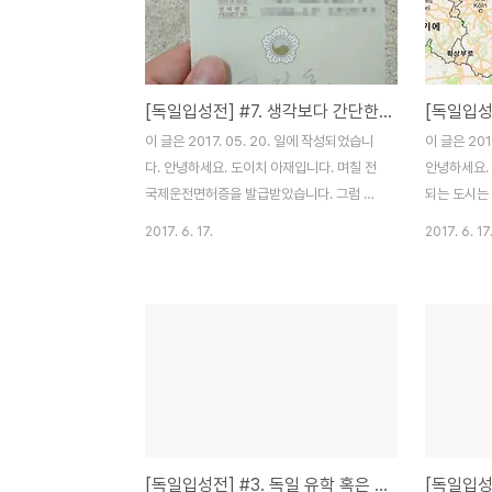
길을 가다 '칭챙총'(아시아인을 놀리는 말)이
나, 성적인 발언(주로 여학생들이 당함), 아시
아 인을 무시하는 마트 캐셔 등등... 때론 정말
심각할 정도로 인종차별과 함께 불편함을 느
[독일입성전] #7. 생각보다 간단한 국제 운전면허증 발급!
끼는 분들이 계세요. 그러고 보니, 저도 인종
차별...이라고 할 것 까진 없지만 차별로 불편
이 글은 2017. 05. 20. 일에 작성되었습니
이 글은 201
함을 느낀 적이 있어서 풀어 써볼까해요. 01.
다. 안녕하세요. 도이치 아재입니다. 며칠 전
안녕하세요.
..
국제운전면허증을 발급받았습니다. 그럼 국
되는 도시는
제 운전면허증 발급방법을 알아보죠! * 사전
에 위치한 
2017. 6. 17.
2017. 6. 17
준비물 여권 여권사진 신분증 수수료 8,500
정한 이유에
원 * 추가 정보 유효기간 1년 위 준비물을 다
극히 주관적
챙기셨으면, 가까운 운전면허시험장이나 경
님들께서도 "
찰서에 찾아갑니다. (파출소는 안됩니다. 가
런 결정으로 
까운 경찰서에서 국제운전면허 발급을 해주
주시면 될 것
는지 꼭 확인하시고 방문하세요!) 아래 링크
정하신 분들
를 클릭하여 취급 경찰서를 확인!
중 하나로 
https://www.police.go.kr/ 저는 와이프
이 도시를 
운전면허증 재발급도 할 겸, 운전면허 시험장
다. * 우리
[독일입성전] #3. 독일 유학 혹은 이민에 도움이 되는 블로그들(2020년 7월 30일 2차 업데이트)
에서 발급받았습니다. (운전 전문학원 X) 위
동차 X, 대