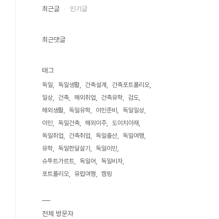
최근글
인기글
최근댓글
태그
독일
독일생활
건축설계
건축포트폴리오
일상
건축
해외취업
건축유학
검도
해외생활
독일유학
이민준비
독일일상
이민
독일건축
해외이주
도이치아재
독일취업
건축취업
독일출산
독일여행
유학
독일한달살기
독일이민
슈투트가르트
독일어
독일비자
포트폴리오
유럽여행
캠핑
전체 방문자