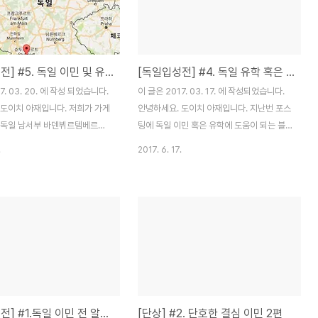
우체국이 가장 저렴한다. 해외에 직장을 구해
서 간다면 이사지원을 해주기에 금전적인 문
제가 없지만,우리처럼 그냥 맨땅에 헤딩이면
처음부터 끝가지 돈이 문제다. 우리처럼 맨땅
[독일입성전] #5. 독일 이민 및 유학할 도시 선정 기준
[독일입성전] #4. 독일 유학 혹은 이민에 도움이 되는 영상들
에 헤딩이면 우체국으로 보내시길 추천한다.
* 가격표
7. 03. 20. 에 작성 되었습니다.
이 글은 2017. 03. 17. 에 작성되었습니다.
http://ems.epost.go.kr/front.EmsDeliveryDe
 도이치 아재입니다. 저희가 가게
안녕하세요. 도이치 아재입니다. 지난번 포스
 독일 남서부 바덴뷔르템베르크
팅에 독일 이민 혹은 유학에 도움이 되는 블
슈투트가르트입니다. 이 도시로 선
로그들을 포스팅을 했는데요, 저 포스팅으로
.
2017. 6. 17.
 대해 써내려가보고자 합니다. 지
조금은 많은 분들이 찾아주시고 계시네요. 그
인 글이니 방문해주시는 블로거
래서 준비한 2탄. "독일 이민 혹은 유학에 도
아.. 이 가족은 이런 상황에서 이
움이 되는 영상들" 을 포스팅해드립니다. 저
도시를 선정했구나.." 정도로 봐
도 장거리 운전할 때, 공부하다가 집중이 안
 같습니다. 유학 혹은 이민을 결
될 때 위 영상들을 찾아보곤 합니다. 한국에
께서 도시를 선정할 때 참고 자료
서 독일에 대한 문화, 유학, 생활비, 일상 등을
도움이 됐으면 좋겠습니다. 저희가
간접 체험할 수 있는 방법이라고 할 수 있습
선정한 몇 가지 기준들이 있습니
니다. 그럼 소개 들어갑니다. 1. MD 배고파
에게 필수사항 1. 대도시일 것.(자
(YOUTUBE)
[독일입성전] #1.독일 이민 전 알아두면 유용한 사이트 TOP 3 !!
[단상] #2. 단호한 결심 이민 2편
중교통을 이용 예정) 2. 오래 정착
https://www.youtube.com/channel/UCg5