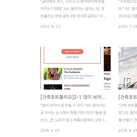
"글씨체와 크기, 그리고 더 좋아보이게 만들
"수작업으로
어주는 디테일" 00. 들어가는 글어느 덧, 포
라." 00.
트폴리오 연재 글의 3장 마지막 글이다. 다음
3D프로그램
에 이어질 4장은 회사를 지원할 때 필요한 팁
자신의 아이
2020. 8. 23.
2020. 7. 2
들에 대한 설명들이니, 포트폴리오 작성에 관
하는 사람이 
한 내용은 이번 글이 마지막이 될 것 같다. 1
와 그럴싸해
장에서 포트폴리오의 전체적인 방향을 잡았
부분의 학생들
다면, 2장에서는 좋은 포트폴리오 뼈대를 세
는 역량을 
웠다고 할 수 있다. 그리고 마지막 3장에서는
의 설계 작
거기에 본인만의 살을 붙이는 개념으로 이해
있는 경우가 
하면 좋을 것 같다. 오늘 3장 마지막 글에서
에서 정성이
는 글씨체와 폰트의 크기, 그리고 기타 표현
하여금 어떤
되면 좋을 법한 몇 가지에 대해 이야기 해보
에 대해서 이
[건축포트폴리오]2-1. 많이 보아야 잘 만들 수 있다.
려고 한다. 01. 글씨체와 크기는 무엇이 적당
의 포트폴리
할까?잡지책이나 작품집을 살펴보면 제목같
대이다.포트
"많이 보아야 잘 만들 수 있다."00. 들어가는
"건축 포트폴
은 특정 타이틀 빼고 거의 대부분의 글씨체는
인 ‘1-1. 
글 우리는 뉴스에서 종종 이런 이야기들을 듣
업"00. 
심플하고 간..
포트폴리오의 
는다. „한 노파가 중고 벼룩시장에서 고작 1
를 만들기 
달러에 산 그림이 알고보니 유명화가의 그림
니다. 만들
2018. 9. 29.
2018. 8. 31
이었고, 그 가치는 100억 이상이었다.“ 이 노
나 유학을 위