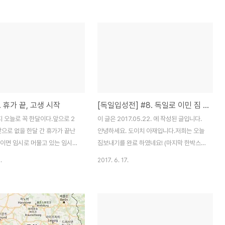
구성이 바뀔 수 있기 때문입니
대학 홈페이지에서 간단하게 지원할 수 있기
 글인 “건축 포트폴리오의 목
때문이었다. 둘째로 어학성적이 B1 이상 혹
아케데믹(학업을 위한) 포트폴리
은 500 시간 이상의 독일어 수업을 들었다는
포트폴리오의 방향에 대해 이야
증명만 있으면 일단은 지원할 수 있었기 때문
할게요. 01. 포트폴리오의 방향
이기도 했다. 어학성적에 관계없이 합격하면
 대학원을 지원할 경우, 포트폴리
대학원 등록을 하기 전까지만 어학성적을 충
보다 다른 요소들이 더욱 중요하
족하면 되니, 어떻게 보면 시간을 버는 셈이
도 모릅니다. 가령 교수님과 친분
었다.작년 2017년 7월부터 A1를 시작하고,
. 휴가 끝, 고생 시작
[독일입성전] #8. 독일로 이민 짐 보내기 (우체국 선편 택배)
적, 혹은 자신이 졸업한 대학교
올해 5월 말에 테스트 다프를 봤으니 대략
으로 진학하는 경우가 이에 해당
10개월 조금 넘게 독일어를 배운 후 시험을
 오늘로 꼭 한달이다.앞으로 2
이 글은 2017.05.22. 에 작성된 글입니다.
다. 하지만 유학의 경우는 상황
본 셈이다. 대학원을 먼저 지원..
앞으로 없을 한달 간 휴가가 끝난
안녕하세요. 도이치 아재입니다.저희는 오늘
 학부 기간동안 얼마나 성실히..
전이면 임시로 머물고 있는 임시숙
짐보내기를 완료 하였네요! (마지막 한박스가
 쭉 지낼 집으로 이사를 한다.
남아있긴하지만...) 학생때부터 짐싸고 보내
.
2017. 6. 17.
봐야 바퀴달린 캐리어 3개지만 3
고 하는 것들을 많이 해봐서 익숙해졌지만,
가 있으니 쉽지만은 않은 일이다.
그래도 힘에 부치네요! 오늘은 선편으로 짐보
셨던 맥주병들 판트도 해야하고,
내기에 대한 포스팅입니다. * 전제한국에서
도 해야한다.그나저나 오늘, 내일
독일 국제 선편택배(우체국)를 기준으로 작성
데 걱정이다.또 화이팅 해보자.
되었습니다. * 업체선정눈을 씻고 찾아봐도