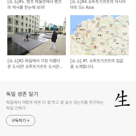
[슈.소]#5. 벤츠 박물관에서 벤츠
[슈.소]#4.슈투트가르트의 아시아
의 역사를 한눈에 보자!
마트 Go Asia
[슈.소]#2.독일에서 가장 아름다
[슈.소] #1. 슈투트가르트의 집값
운 도서관! 슈투트가르트 도서관
을 소개합니다.
이야기와 이용 꿀 팁!!
독일 생존 일기
독일에서 어떻게 하면 더 잘 먹고 잘 살수 있는지를 연구하는
독일 건축가
구독하기