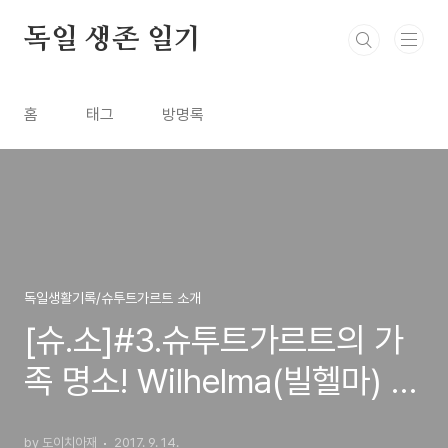
본문 바로가기
독일 생존 일기
홈
태그
방명록
독일생활기록/슈투트가르트 소개
[슈.소]#3.슈투트가르트의 가
족 명소! Wilhelma(빌헬마) 동
물원을 소개합니다!
by 도이치아재
2017. 9. 14.