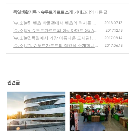
'
독일생활기록
>
슈투트가르트 소개
' 카테고리의 다른 글
[슈.소]#5. 벤츠 박물관에서 벤츠의 역사를 한
2018.07.13
눈에 보자!
[슈.소]#4.슈투트가르트의 아시아마트 Go Asi
(3)
2017.12.18
a
[슈.소]#2.독일에서 가장 아름다운 도서관! 슈
(6)
2017.08.14
투트가르트 도서관 이야기와 이용 꿀 팁!!
[슈.소] #1. 슈투트가르트의 집값을 소개합니
(12)
2017.06.18
다.
(6)
관련글