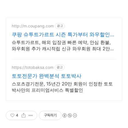
http://m.coupang.com
광고
쿠팡 슈투트가르트 시즌 특가부터 와우할인까
지
슈투트가르트, 해외 입장권 빠른 예약, 안심 환불,
와우회원 추가 캐시적립 신규 와우회원 최대 2만3
천원 쿠폰팩+5% 추가적립 혜택! 여행도 이제 쿠팡
에서!
https://totobaksa.com
광고
토토전문가 완벽분석 토토박사
스포츠경기전문, 15년간 20만 회원이 인정한 토토
박사만의 프리미엄서비스 특별할인
4
구독하기